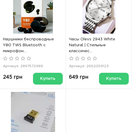
Наушники беспроводные
Часы Olevs 2943 White
Y80 TWS Bluetooth с
Natural | Стильные
микрофон...
классичес...
Артикул: 2897572989
Артикул: 2662059123
245 грн
649 грн
Купить
Купить