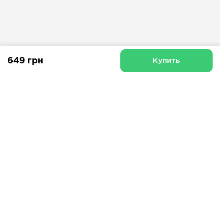
649 грн
Купить
О «SMART-ME»
Доставка и оплата
Гарантия и возврат
Личный кабинет
Договор оферты
Политика безопасности