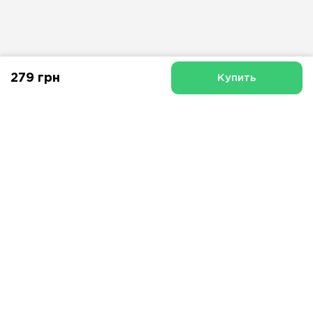
279 грн
Купить
О «SMART-ME»
Доставка и оплата
Гарантия и возврат
Личный кабинет
Договор оферты
Политика безопасности