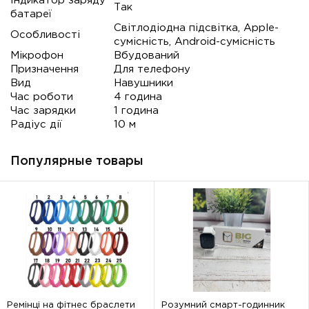
Індикатор заряду
Так
батареї
Світлодіодна підсвітка, Apple-
Особливості
сумісність, Android-сумісність
Мікрофон
Вбудований
Призначення
Для телефону
Вид
Навушники
Час роботи
4 година
Час зарядки
1 година
Радіус дії
10 м
Популярные товары
Ремінці на фітнес браслети
Розумний смарт-годинник