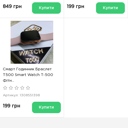
849 грн
199 грн
Купити
Купити
Смарт Годинник Браслет
T500 Smart Watch T-500
Фітн...
Артикул: 1308551398
199 грн
Купити