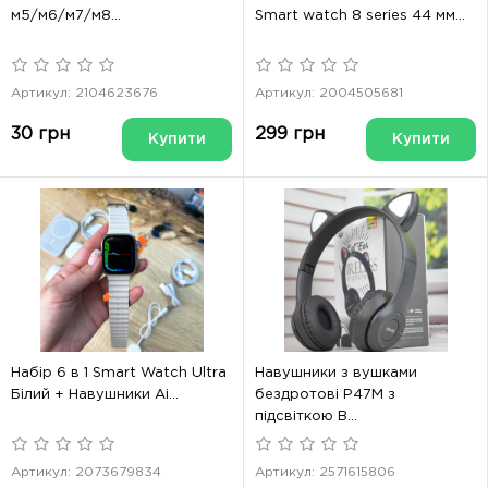
м5/м6/м7/м8...
Smart watch 8 series 44 мм...
Артикул: 2104623676
Артикул: 2004505681
30 грн
299 грн
Купити
Купити
Набір 6 в 1 Smart Watch Ultra
Навушники з вушками
Білий + Навушники Ai...
бездротові P47M з
підсвіткою B...
Артикул: 2073679834
Артикул: 2571615806