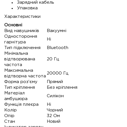
Зарядний кабель
Упаковка
Характеристики
Основні
Вид навушників
Вакуумні
Одностороння
Ні
гарнітура
Тип підключення
Bluetooth
Мінімальна
відтворювана
20 Гц
частота
Максимальна
20000 Гц
відтворна частота
Форма роз'єму
Прямий
Тип кріплення
Без кріплення
Матеріал
Силікон
амбушюра
Функція плеєра
Ні
Колір
Чорний
Опір
32 Ом
Стан
Новий