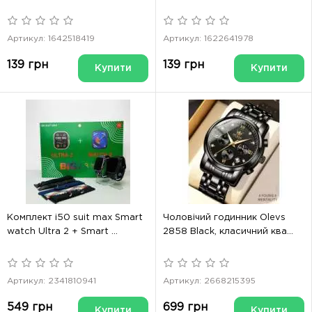
Артикул: 1642518419
Артикул: 1622641978
139 грн
139 грн
Купити
Купити
Комплект i50 suit max Smart
Чоловічий годинник Olevs
watch Ultra 2 + Smart ...
2858 Black, класичний ква...
Артикул: 2341810941
Артикул: 2668215395
549 грн
699 грн
Купити
Купити