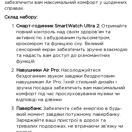
забезпечити вам максимальний комфорт у щоденних
справах.
Склад набору:
Смарт-годинник SmartWatch Ultra 2:
Отримайте
повний контроль над своїм здоров'ям та
активністю з вбудованим пульсометром,
крокоміром та функцією сну. Великий
сенсорний екран забезпечить зручне взаємодію
та надасть вам доступ до різноманітних
функцій.
Навушники Air Pro:
Насолоджуйтеся
бездоганним звуком завдяки бездротовим
навушникам Air Pro. Їхній стильний дизайн і
зручна посадка забезпечать вам максимальний
комфорт під час прослуховування музики чи
відповіді на дзвінки.
Павербанк:
Забезпечте себе енергією в будь-
який момент завдяки потужному павербанку.
Заряджайте ваші пристрої в дорозі та
тривалих подорожах, не втрачаючи зв'язку чи