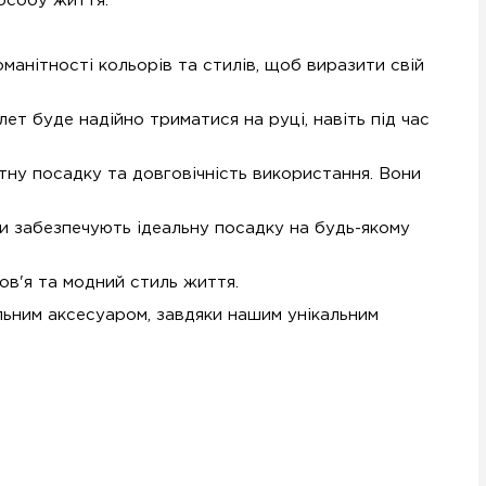
пособу життя.
оманітності кольорів та стилів, щоб виразити свій
т буде надійно триматися на руці, навіть під час
тну посадку та довговічність використання. Вони
ки забезпечують ідеальну посадку на будь-якому
ов'я та модний стиль життя.
льним аксесуаром, завдяки нашим унікальним