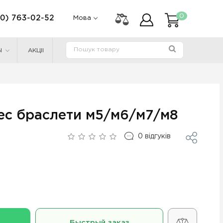
0
0) 763-02-52
Мова
Ы
АКЦІІ
нес браслети м5/м6/м7/м8
0
відгуків
Быстрый заказ