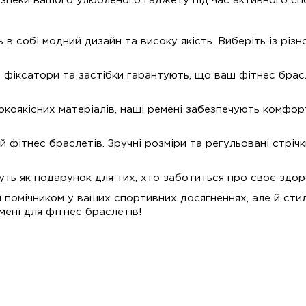
безпеки вашого улюбленого гаджету під час активного с
в собі модний дизайн та високу якість. Виберіть із різн
фіксатори та застібки гарантують, що ваш фітнес брасле
окоякісних матеріалів, наші ремені забезпечують комфор
 фітнес браслетів. Зручні розміри та регульовані стріч
уть як подарунок для тих, хто заботиться про своє здор
 помічником у ваших спортивних досягненнях, але й сти
мені для фітнес браслетів!