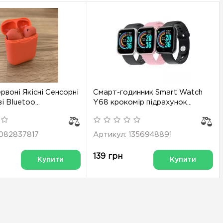
рвоні Якісні Сенсорні
Смарт-годинник Smart Watch
 Bluetoo...
Y68 крокомір підрахунок...
1082837817
Артикул: 1356948891
139 грн
Купити
Купити