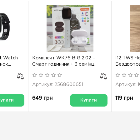
t Watch
Комплект WK76 BIG 2.02 –
I12 TWS Че
ок...
Смарт годинник + 3 ремінц...
Бездротові
Артикул: 2568606651
Артикул: 
649 грн
119 грн
Купити
Купити