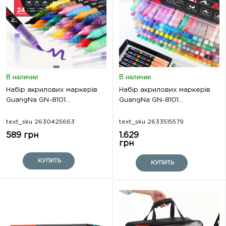
В наличии
В наличии
Набір акрилових маркерів
Набір акрилових маркерів
GuangNa GN-8101...
GuangNa GN-8101...
text_sku 2630425663
text_sku 2633515579
589 грн
1.629
грн
КУПИТЬ
КУПИТЬ