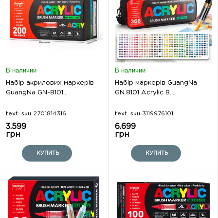
В наличии
В наличии
Набір акрилових маркерів
Набір маркерів GuangNa
GuangNa GN-8101...
GN.8101 Acrylic B...
text_sku 2701814316
text_sku 3119976101
3.599
6.699
грн
грн
КУПИТЬ
КУПИТЬ