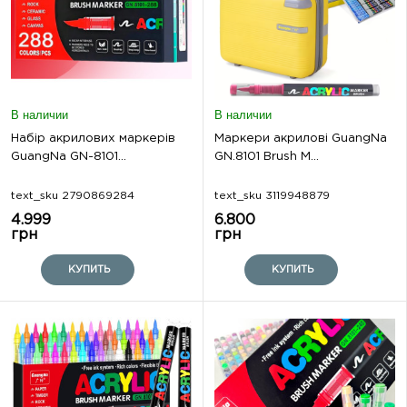
В наличии
В наличии
Набір акрилових маркерів
Маркери акрилові GuangNa
GuangNa GN-8101...
GN.8101 Brush M...
text_sku 2790869284
text_sku 3119948879
4.999
6.800
грн
грн
КУПИТЬ
КУПИТЬ