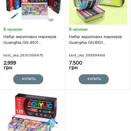
В наличии
В наличии
Набір акрилових маркерів
Набір акрилових маркерів
GuangNa GN-8101...
GuangNa GN.8101...
text_sku 2630396475
text_sku 3119994166
2.999
7.500
грн
грн
КУПИТЬ
КУПИТЬ