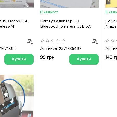
В наявності
В наявн
р 150 Mbps USB
Блютуз адаптер 5.0
Комп'
eless-N
Bluetooth wireless USB 5.0
Миша
71671894
Артикул: 2571735497
Артик
99 грн
149 г
Купити
Купити