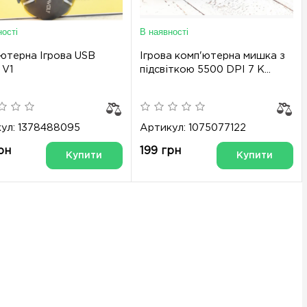
ості
В наявності
ютерна Ігрова USB
Ігрова комп'ютерна мишка з
 V1
підсвіткою 5500 DPI 7 К...
ул: 1378488095
Артикул: 1075077122
рн
199 грн
Купити
Купити